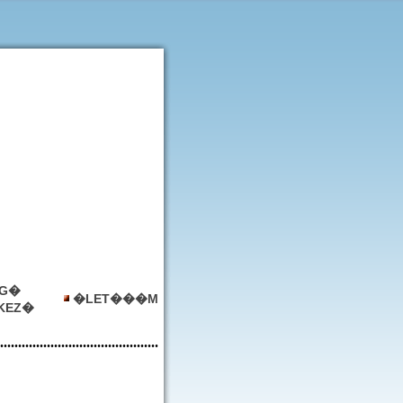
G�
�LET���M
KEZ�
............................................