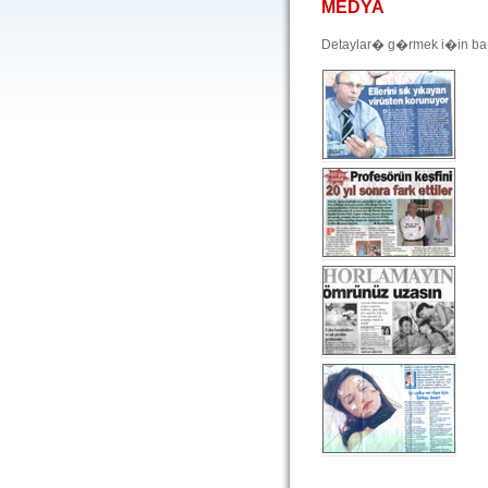
MEDYA
Detaylar� g�rmek i�in ba�