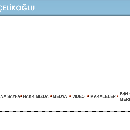
B�L
ANA SAYFA
HAKKIMIZDA
MEDYA
VIDEO
MAKALELER
MER
................................................................................................................