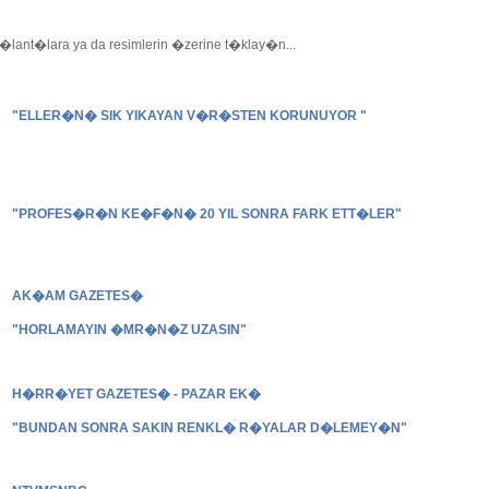
lant�lara ya da resimlerin �zerine t�klay�n...
"ELLER�N� SIK YIKAYAN V�R�STEN KORUNUYOR "
"PROFES�R�N KE�F�N� 20 YIL SONRA FARK ETT�LER"
AK�AM GAZETES�
"HORLAMAYIN �MR�N�Z UZASIN"
H�RR�YET GAZETES� - PAZAR EK�
"BUNDAN SONRA SAKIN RENKL� R�YALAR D�LEMEY�N"